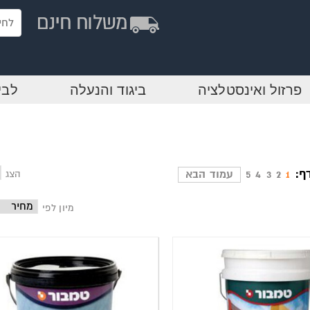
פרזול ואינסטלציה
ביגוד והנעלה
לבי
ף:
1
2
3
4
5
עמוד הבא
הצג
מיון לפי