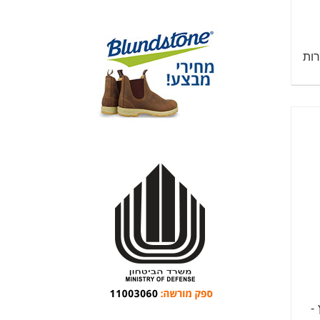
רות
 -