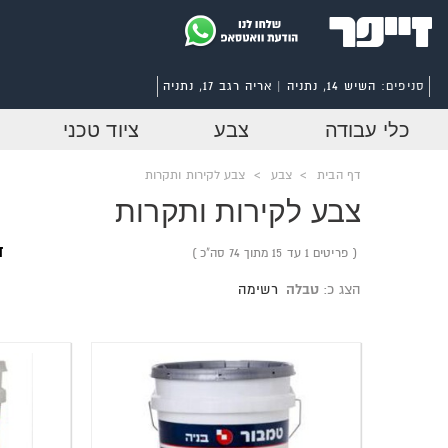
סניפים:
השיש 14, נתניה | אריה רגב 17, נתניה
כלי עבודה
צבע
ציוד טכני
דף הבית
>
צבע
>
צבע לקירות ותקרות
צבע לקירות ותקרות
ד
פריטים 1 עד 15 מתוך 74 סה"כ
הצג כ:
טבלה
רשימה