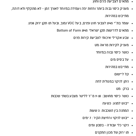
מתאים לצביעת פנים וחוץ.
מעניק כיסוי גבוה ביותר וחזות יפה ועמידה במיוחד לאורך זמן - לא מתקלף ולא דוהה,
מתייבש במהירות.
עומד בת''י 1945 לצבעי חוץ ופנים, בעל
VOC
נמוך, ובעל תו תקן ירוק 1738.
מתאים לדרישות תקן ישראלי 1945
Bottom of Form
צבע אקרילי איכותי לצביעת קירות פנים
מעניק לקירות מראה מט
כושר כיסוי גבוה במיוחד
על בסיס מים
מתייבש במהירות
קל ליישום
ניתן לניקוי במטלית לחה
ברק: מט
כושר כיסוי מחושב: 9-10 מ''ר לליטר מצבע בשתי שכבות
ייבוש למגע: כשעה
המתנה בין השכבות: 3 שעות
ייבוש לניקוי ורחיצת הקיר: 7 ימים
ניקוי כלי עבודה - בסבון ומים
תו ירוק של מכון התקנים