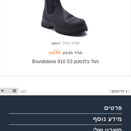
מחיר רגיל:
667
₪
634
מחיר מבצע:
₪
נעלי בלנסטון Blundstone 910 S3
4 פריט(ים)
הצג
פרטים
מידע נוסף
חשבון שלי