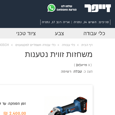
סניפים:
השיש 14, נתניה | אריה רגב 17, נתניה
כלי עבודה
צבע
ציוד טכני
דף הבית
>
כלי עבודה
>
כלי עבודה חשמליים למקצוענים
>
BOSCH - כלי עבודה נטע
משחזות זווית נטענות
1 פריט(ים)
הצג כ:
טבלה
רשימה
זמן הספקה: עד 7 ימי עבודה אחריות: 12 חודשים
2,400.00 ₪