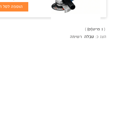
הוספה לסל הק
1 פריט(ים)
הצג כ:
טבלה
רשימה