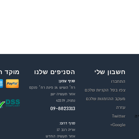
חשבון שלי
הסניפים שלנו
מוקד ה
סניף צפון:
התחברו
רח׳ השיש 14 פינת רח׳ פנקס
צפו בסל הקניות שלכם
אזור תעשיה ישן
מעקב ההזמנות שלכם
נתניה, 42379
עזרה
09-8823313
יה
Twitter
סניף דרום:
Google+
אריה רגב 17
אזור תעשיה החדש