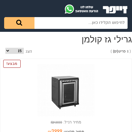
גרילי גז קולמן
1 פריט(ים)
הצג
מבצע
מחיר רגיל:
4800
₪
3999