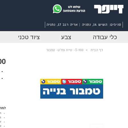
סניפים:
השיש 14, נתניה | אריה רגב 17, נתניה
כלי עבודה
צבע
ציוד טכני
דף הבית
>
S-900- טייח ומלט- טמבור
S-900- 
למה 
ר
מ
א
ש