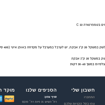
C
עבור יישום ידני בכף טייחים יש להוסיף
חשבון שלי
הסניפים שלנו
מוקד ה
סניף צפון:
התחברו
רח׳ השיש 14 פינת רח׳ פנקס
צפו בסל הקניות שלכם