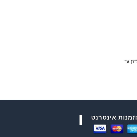
 מים 4-5 ליטר מים לשק במשקל 20 ק"ג אבקה, יש לערבל במערבל על מקדחה באופן איטי (400 סל”ד) עד
זמנות אינטרנט