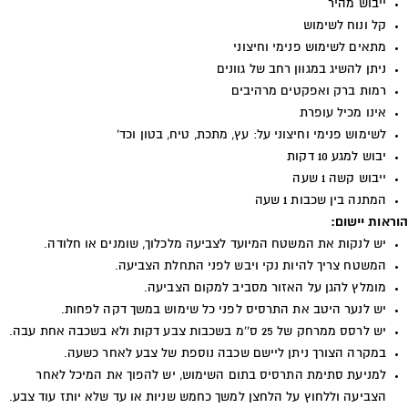
ייבוש מהיר
קל ונוח לשימוש
מתאים לשימוש פנימי וחיצוני
ניתן להשיג במגוון רחב של גוונים
רמות ברק ואפקטים מרהיבים
אינו מכיל עופרת
לשימוש פנימי וחיצוני על: עץ, מתכת, טיח, בטון וכד'
יבוש למגע 10 דקות
ייבוש קשה 1 שעה
המתנה בין שכבות 1 שעה
הוראות יישום:
יש לנקות את המשטח המיועד לצביעה מלכלוך, שומנים או חלודה.
המשטח צריך להיות נקי ויבש לפני התחלת הצביעה.
מומלץ להגן על האזור מסביב למקום הצביעה.
יש לנער היטב את התרסיס לפני כל שימוש במשך דקה לפחות.
יש לרסס ממרחק של 25 ס''מ בשכבות צבע דקות ולא בשכבה אחת עבה.
במקרה הצורך ניתן ליישם שכבה נוספת של צבע לאחר כשעה.
למניעת סתימת התרסיס בתום השימוש, יש להפוך את המיכל לאחר
הצביעה וללחוץ על הלחצן למשך כחמש שניות או עד שלא יותז עוד צבע.