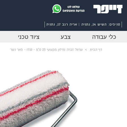
סניפים:
השיש 14, נתניה | אריה רגב 17, נתניה
כלי עבודה
צבע
ציוד טכני
דף הבית
>
שרוול זברה פרלון מקצועי 25 ס"מ - r710 - פאר נשר