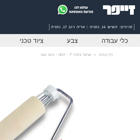
סניפים:
השיש 14, נתניה | אריה רגב 17, נתניה
כלי עבודה
צבע
ציוד טכני
דף הבית
>
שרוול בולרו "7 - r837 - פאר נשר