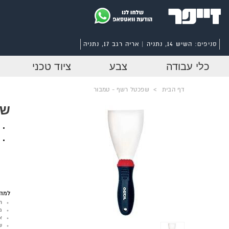
סניפים:
השיש 14, נתניה | אריה רגב 17, נתניה
כלי עבודה
צבע
ציוד טכני
דף הבית
>
שפכטל רשף - טמבור
שפ
למה 
ר
מ
א
ש