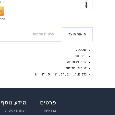
אפש
המחי
תיאור מוצר
פרטים נוספים
שפכטל
ידית גומי
להב נירוסטה
לגירוד ומריחה
גדלים: ''1 ; ''2 ; ''3 ; ''4 ; ''5 ; ''6 ; ''8
פרטים
מידע נוסף
צרו קשר
הצהרת נגישות