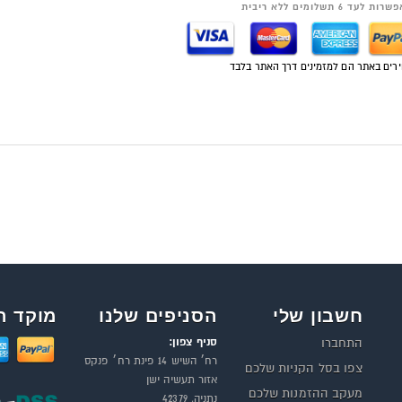
רות לעד 6 תשלומים ללא ריבית
רים באתר הם למזמינים דרך האתר בלבד
חשבון שלי
הסניפים שלנו
מוקד ה
סניף צפון:
התחברו
רח׳ השיש 14 פינת רח׳ פנקס
צפו בסל הקניות שלכם
אזור תעשיה ישן
מעקב ההזמנות שלכם
נתניה, 42379