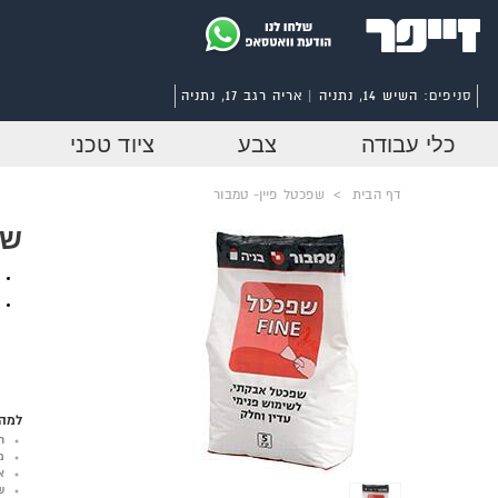
סניפים:
השיש 14, נתניה | אריה רגב 17, נתניה
כלי עבודה
צבע
ציוד טכני
דף הבית
>
שפכטל פיין- טמבור
שפ
למה 
ר
מ
א
ש