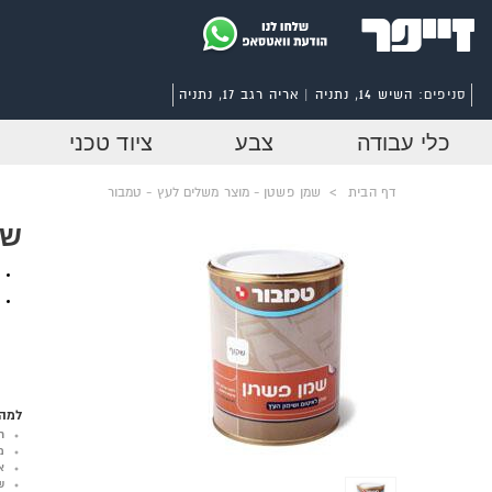
סניפים:
השיש 14, נתניה | אריה רגב 17, נתניה
כלי עבודה
צבע
ציוד טכני
דף הבית
>
שמן פשטן - מוצר משלים לעץ - טמבור
שמ
למה 
ר
מ
א
ש