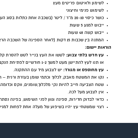
לשימון ולאיטום פריטים מעץ
לשימוש פנימי וחיצוני
כושר כיסוי 20-10 מ''ר / ליטר (בשכבה אחת כתלות בסוג העץ ובספיגה)
ייבוש למגע 5 שעות
ייבוש קשה 48 שעות
המתנה בין שכבות 15 דקות (לאחר הספיגה של השכבה הראשונה, אין צורך להמתין לייבוש)
הוראות
יישום:
עץ חדש בלתי צבוע:
לטשו את העץ בנייר לטש להסרת קליפ
או תנו לעץ להתיישן מעט למשך 1-2 חודשיים לפתיחת הנקבוביות.
עץ מחוספס או מגורד:
יש לצבוע מיד עם ההתקנה.
נקו את המשטח מאבק, לכלוך וכתמי שומן בעזרת ורנית – חו
שטח הצביעה חייב להיות נקי מלכלוך,שומנים, ווקס וכדומה, כד
אין לצבוע מעל לכה.
כדאי לבדוק חדירות, ספיגה וגוון לפני השימוש, בפינה נסתר
רצוי שמשטחי עץ יהיו בשיפוע של מעלה אחת לפחות למניע