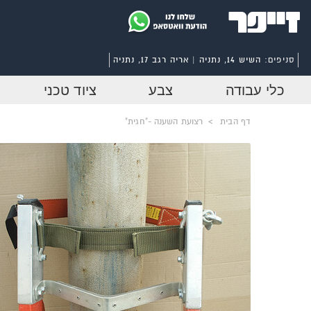
סניפים:
השיש 14, נתניה | אריה רגב 17, נתניה
כלי עבודה
צבע
ציוד טכני
דף הבית
>
רצועת השענה -"חגית"