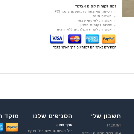
למה לקוחות קונים אצלנו?
רכישה מאובטחת ומוצפנת בתקן PCI
משלוח חינם
אפשרות לאיסוף עצמי
שירות לקוחות מצוין
אפשרות לעד 6 תשלומים ללא ריבית
המחירים באתר הם למזמינים דרך האתר בלבד
חשבון שלי
הסניפים שלנו
מוקד ה
סניף צפון:
התחברו
רח׳ השיש 14 פינת רח׳ פנקס
צפו בסל הקניות שלכם