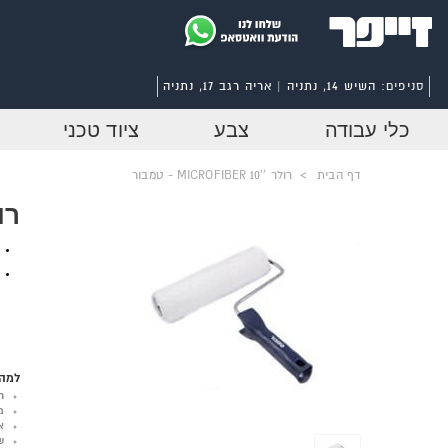
סניפים:
השיש 14, נתניה | אריה רגב 17, נתניה
כלי עבודה
צבע
ציוד טכני
דף הבית
>
רולר ''10 MICROFIBER - טמבור
רולר ''0
למה 
ר
מ
א
ש