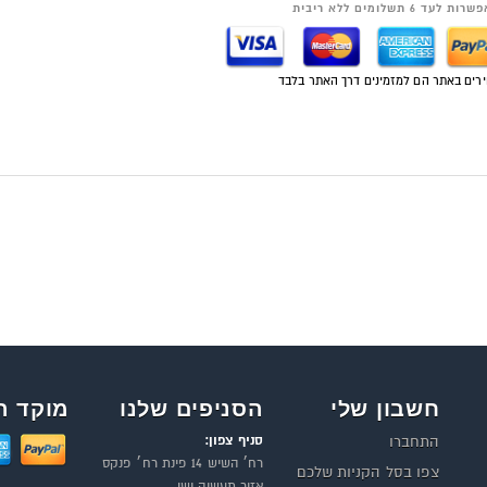
רות לעד 6 תשלומים ללא ריבית
רים באתר הם למזמינים דרך האתר בלבד
חשבון שלי
הסניפים שלנו
מוקד ה
סניף צפון:
התחברו
רח׳ השיש 14 פינת רח׳ פנקס
צפו בסל הקניות שלכם
אזור תעשיה ישן