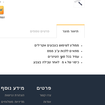
אפש
המחי
תיאור מוצר
פרטים נוספים
ממולץ לשימוש בצבעים אקרילים
מתאים ללכות ע"ב ממס
עמיד בכל סוגי הטינרים
2
כיסוי של 4 מ
לאחר טבילה בצבע
פרטים
מידע נוסף
צרו קשר
הצהרת נגישות
אודות
מדיניות משלוחים