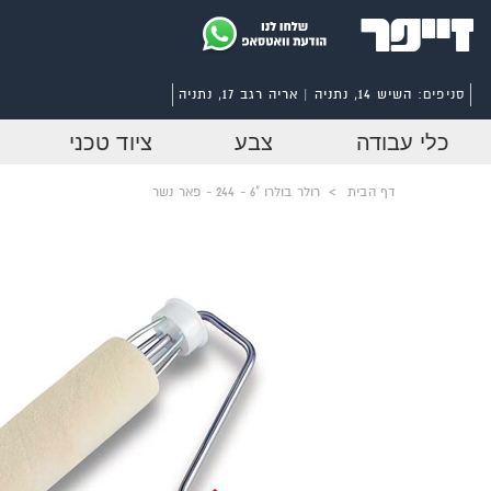
סניפים:
השיש 14, נתניה | אריה רגב 17, נתניה
כלי עבודה
צבע
ציוד טכני
דף הבית
>
רולר בולרו "6 - 244 - פאר נשר