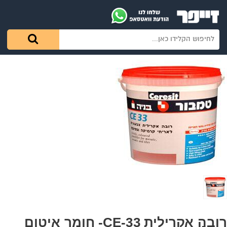
רובה אקרילית CE-33- חומר איטום