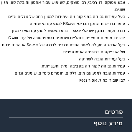
צבע אפוקסי דו-רכיבי, רב-מוצקים, לשימוש עבור אחסון והובלת סוגי מזון
שונים.
בעל עמידות גבוהה בפני קורוזיה ועמידות למגוון רחב של נוזלים וגזים
עומד בדרישות התקן הבריטי 6920
BS
למגע עם מי שתייה
נבדק ועומד בתקן ישראלי 5452 ו- 5113 ומאושר למגע עם מוצרי מזון
יבשים, מימיים חומציים, כוהליים ושומנים בטמפרטורה של עד-
C 400
בעל אדהזיה מעולה לאחר התזת גרגרים לדרגה של 2.5-
Sa
או הכנה ידנית
של אובייקטים בחשיפה אטמוספרית
בעל עמידות טובה לשחיקה
עמידות גבוהה לקורוזיה בסביבה ימית ותעשייתית
עמידות טובה למגע עם מים, דלקים, חומרים כימיים, שומנים וגזים
לבן שבור, כחול, אפור 9002
פרטים
מידע נוסף