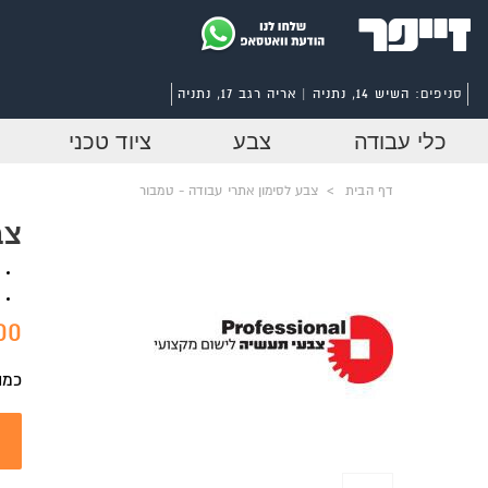
סניפים:
השיש 14, נתניה | אריה רגב 17, נתניה
כלי עבודה
צבע
ציוד טכני
דף הבית
>
צבע לסימון אתרי עבודה - טמבור
צב
0 ₪
כמו