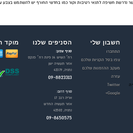
ר נדרשת חשיפה לתנאי רטיבות וקור כמו בחדשי החורף יש להשתמש בצבע ע
חשבון שלי
הסניפים שלנו
מוקד ה
סניף צפון:
התחברו
רח׳ השיש 14 פינת רח׳ פנקס
צפו בסל הקניות שלכם
אזור תעשיה ישן
מעקב ההזמנות שלכם
נתניה, 42379
עזרה
09-8823313
יה
Twitter
סניף דרום:
Google+
אריה רגב 17
אזור תעשיה החדש
נתניה, 42502
09-8650575