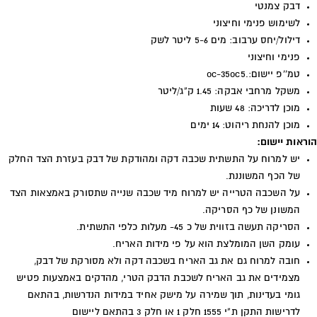
דבק צמנטי
לשימוש פנימי וחיצוני
דילול/יחס ערבוב: מים 5-6 ליטר לשק
פנימי וחיצוני
טמ''פ יישום:.5
oc-35oc
משקל מרחבי אבקה: 1.45 ק“ג/ליטר
מוכן לדריכה: 48 שעות
מוכן להנחת ריהוט: 14 ימים
הוראות יישום:
יש למרוח על התשתית שכבה דקה ומהודקת של דבק בעזרת הצד החלק
של הכף המשוננת.
על השכבה הטרייה יש למרוח מיד שכבה שנייה שתסורק באמצאות הצד
המשונן של כף הסריקה.
הסריקה תעשה בזווית של כ 45- מעלות כלפי התשתית.
עומק השן המומלצת הוא על פי מידות האריח.
חובה למרוח גם את גב האריח בשכבה דקה ולא מסורקת של דבק,
מצמידים את גב האריח לשכבת הדבק הטרי, מהדקים באמצעות פטיש
גומי בעדינות, תוך שמירה על מישק אחיד במידות הנדרשות, בהתאם
לדרישות התקן ת“י 1555 חלק 1 או חלק 3 בהתאם ליישום