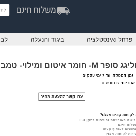
פרזול ואינסטלציה
ביגוד והנעלה
לבי
 סופר M- חומר איטום ומילוי- טמבור
זמן הספקה: עד 7 ימי עסקים
אחריות: 12 חודשים
צרו קשר להצעת מחיר
לקוחות קונים אצלנו?
כישה מאובטחת ומוצפנת בתקן PCI
שלוח חינם
פשרות לאיסוף עצמי
ירות לקוחות מצוין