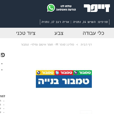
סניפים:
השיש 14, נתניה | אריה רגב 17, נתניה
כלי עבודה
צבע
ציוד טכני
דף הבית
>
פוליגג סופר M- חומר איטום ומילוי- טמבור
פוליגג
למה 
ר
מ
א
ש