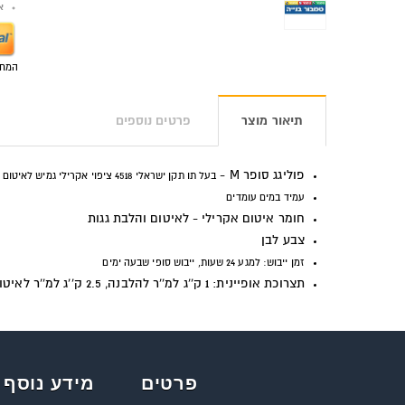
אפש
המחי
תיאור מוצר
פרטים נוספים
פוליגג סופר
M
-
בעל תו תקן ישראלי 4518 ציפוי אקרילי גמיש לאיטום והלבנת גגות
עמיד במים עומדים
חומר איטום אקרילי - לאיטום והלבת גגות
צבע לבן
זמן ייבוש: למגע 24 שעות, ייבוש סופי שבעה ימים
תצרוכת אופיינית: 1 ק''ג למ''ר להלבנה, 2.5 ק''ג למ''ר לאיטום
פרטים
מידע נוסף