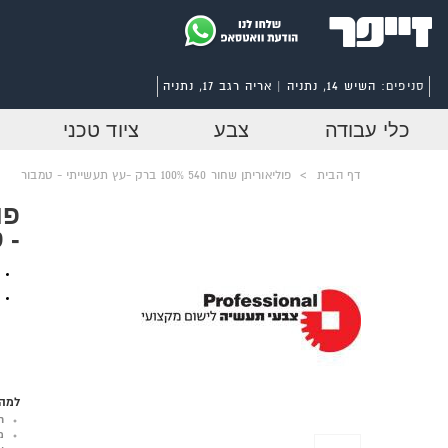
סניפים:
השיש 14, נתניה | אריה רגב 17, נתניה
כלי עבודה
צבע
ציוד טכני
דף הבית
>
פוליאוריתן שחור 540 100% ברק -עץ תעשייתי - טמבור
- 
למה 
ר
מ