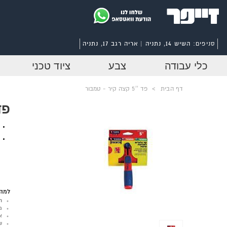
סניפים:
השיש 14, נתניה | אריה רגב 17, נתניה
כלי עבודה
צבע
ציוד טכני
דף הבית
>
פד ''5 קצה קיר - טמבור
פד ''5 קצ
למה 
ר
מ
א
ש