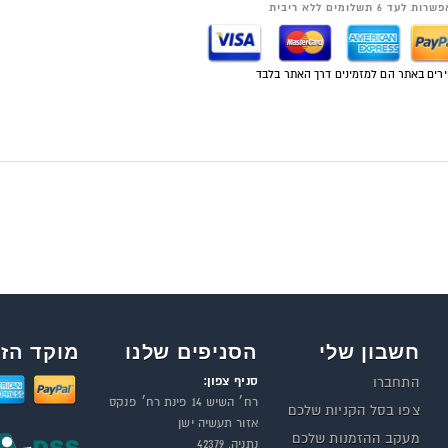
רות לעד 6 תשלומים ללא ריבית
רים באתר הם למזמינים דרך האתר בלבד
חשבון שלי
הסניפים שלנו
מוקד הזמ
סניף צפון:
התחברו
רח׳ השיש 14 פינת רח׳ פנקס
צפו בסל הקניות שלכם
אזור תעשיה ישן
מעקב ההזמנות שלכם
נתניה, 42379