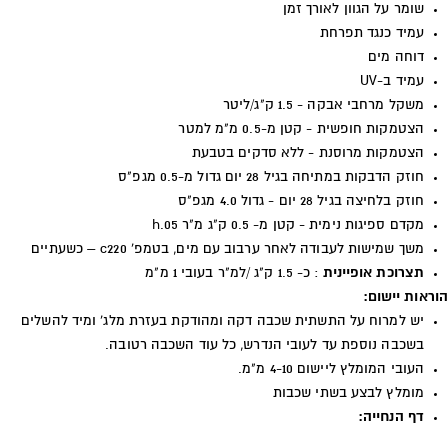
שומר על הגוון לאורך זמן
עמיד כנגד תפרחת
דוחה מים
עמיד ב-
UV
משקל מרחבי אבקה - 1.5 ק"ג/ליטר
הצטמקות חופשית - קטן מ-0.5 מ"מ למטר
הצטמקות מרוסנת - ללא סדקים בטבעת
חוזק הדבקות במתיחה בגיל 28 יום גדול מ-0.5 מגפ"ס
חוזק בלחיצה בגיל 28 יום - גדול 4.0 מגפ"ס
מקדם ספיגות נימית - קטן מ- 0.5 ק"ג מ"ר
h.05
משך שמישות לעבודה לאחר ערבוב עם מים, בטמפ' 220
c
– כשעתיים
תצרוכת אופיינית
: כ- 1.5 ק"ג /למ"ר בעובי 1 מ"מ
הוראות יישום:
יש למרוח על התשתית שכבה דקה ומהודקת בעזרת מלג' ומיד להשלים
בשכבה נוספת עד לעובי הנדרש, כל עוד השכבה רטובה.
העובי המומלץ ליישום 4-10 מ"מ.
מומלץ לבצע בשתי שכבות
דף הנחייה: