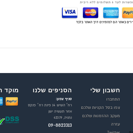
רות לעד 6 תשלומים ללא ריבית
רים באתר הם למזמינים דרך האתר בלבד
חשבון שלי
הסניפים שלנו
מוקד ה
סניף צפון:
התחברו
רח׳ השיש 14 פינת רח׳ פנקס
צפו בסל הקניות שלכם
אזור תעשיה ישן
מעקב ההזמנות שלכם
נתניה, 42379
עזרה
09-8823313
יה
Twitter