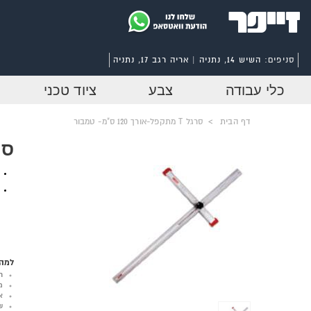
סניפים:
השיש 14, נתניה | אריה רגב 17, נתניה
כלי עבודה
צבע
ציוד טכני
דף הבית
>
סרגל T מתקפל-אורך 120 ס"מ- טמבור
סרגל T מתק
למה 
ר
מ
א
ש