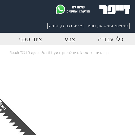
סניפים:
השיש 14, נתניה | אריה רגב 17, נתניה
כלי עבודה
צבע
ציוד טכני
דף הבית
>
סט להבים לחיתוך בעץ 154 מ&quot;מ Bosch T744D