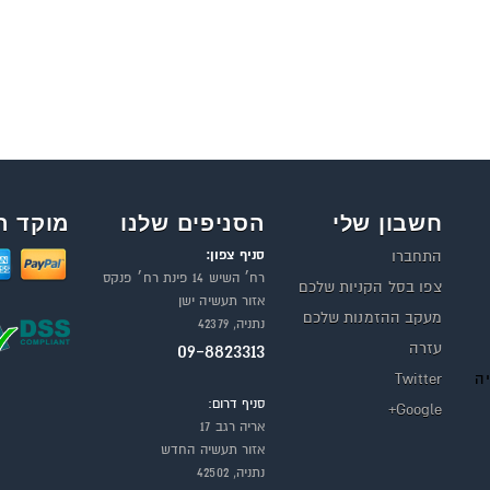
חשבון שלי
הסניפים שלנו
מוקד ה
סניף צפון:
התחברו
רח׳ השיש 14 פינת רח׳ פנקס
צפו בסל הקניות שלכם
אזור תעשיה ישן
מעקב ההזמנות שלכם
נתניה, 42379
עזרה
09-8823313
יה
Twitter
סניף דרום:
Google+
אריה רגב 17
אזור תעשיה החדש
נתניה, 42502