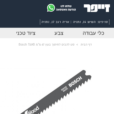
סניפים:
השיש 14, נתניה | אריה רגב 17, נתניה
כלי עבודה
צבע
ציוד טכני
דף הבית
>
סט להבים לחיתוך בעץ 67 מ"מ Bosch T119B