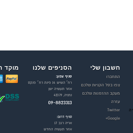
חשבון שלי
הסניפים שלנו
מוקד ה
סניף צפון:
התחברו
רח׳ השיש 14 פינת רח׳ פנקס
צפו בסל הקניות שלכם
אזור תעשיה ישן
מעקב ההזמנות שלכם
נתניה, 42379
עזרה
09-8823313
יה
Twitter
סניף דרום:
Google+
אריה רגב 17
אזור תעשיה החדש