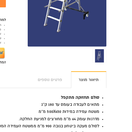
למה 
ר
מ
א
ש
אפש
המחי
תיאור מוצר
פרטים נוספים
סולם תחזוקה מתקפל
מתאים לעבודה בעומס עד 180 ק''ג
משטח עמידה במידות 500X450 מ''מ
מדרגות עומק 64 מ''מ מחורצים למניעת החלקה.
לסולם מעקה ביטחון בגובה 900 מ''מ ממשטח העמידה המקיף אותו משלושה צדדים, מאובטח בשרשרת.