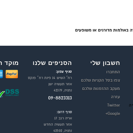
 באולמות מדורגים או משופעים
חשבון שלי
הסניפים שלנו
מוקד ה
סניף צפון:
התחברו
רח׳ השיש 14 פינת רח׳ פנקס
צפו בסל הקניות שלכם
אזור תעשיה ישן
מעקב ההזמנות שלכם
נתניה, 42379
עזרה
09-8823313
יה
Twitter
סניף דרום:
Google+
אריה רגב 17
אזור תעשיה החדש
נתניה, 42502