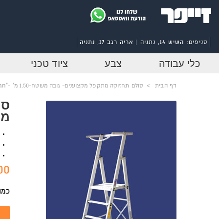
סניפים:
השיש 14, נתניה | אריה רגב 17, נתניה
כלי עבודה
צבע
ציוד טכני
דף הבית
>
סולם תחזוקה מתקפל מקצוענים- גובה משטח-1.50 מ' -"חגית"
סו
משטח-
0 ₪
כמו