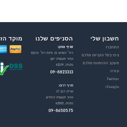
חשבון שלי
הסניפים שלנו
מוקד הזמ
סניף צפון:
התחברו
רח׳ השיש 14 פינת רח׳ פנקס
צפו בסל הקניות שלכם
אזור תעשיה ישן
מעקב ההזמנות שלכם
נתניה, 42379
עזרה
09-8823313
Twitter
סניף דרום:
Google+
אריה רגב 17
אזור תעשיה החדש
נתניה, 42502
09-8650575