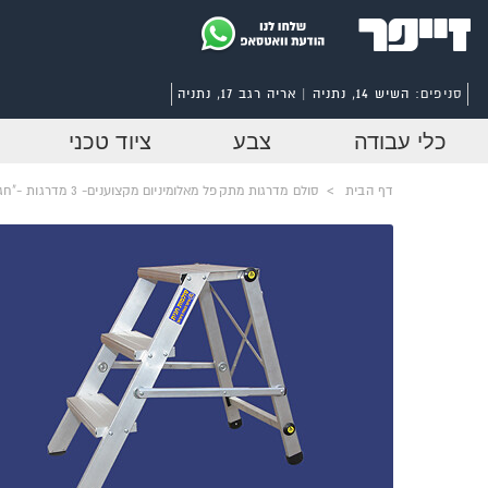
סניפים:
השיש 14, נתניה | אריה רגב 17, נתניה
כלי עבודה
צבע
ציוד טכני
דף הבית
>
סולם מדרגות מתקפל מאלומיניום מקצוענים- 3 מדרגות -"חגית"