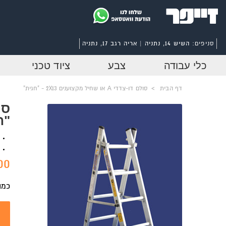
סניפים:
השיש 14, נתניה | אריה רגב 17, נתניה
כלי עבודה
צבע
ציוד טכני
דף הבית
>
סולם דו-צדדי A או שחיל מקצוענים 2X13 - "חגית"
"ח
0 ₪
כמו