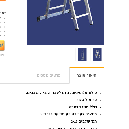
למה 
ר
מ
א
ש
אפש
המחי
תיאור מוצר
פרטים נוספים
סולם אלומיניום. ניתן לעבודה ב- 2 מצבים.
פרופיל סגור
כולל מוט הרחבה
מתאים לעבודה בעומס עד 180 ק''ג
מס' שלבים 2X13
מצב 1: גובה דו צדדי: 3.90 מטר