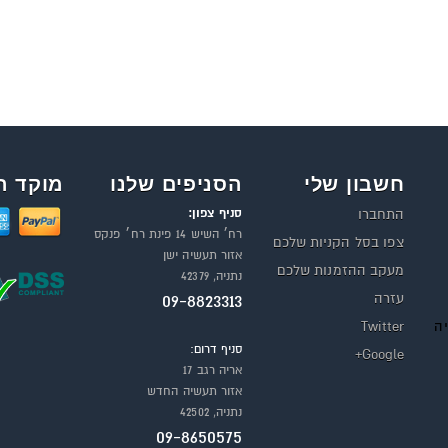
חשבון שלי
הסניפים שלנו
מוקד ה
סניף צפון:
התחברו
רח׳ השיש 14 פינת רח׳ פנקס
צפו בסל הקניות שלכם
אזור תעשיה ישן
מעקב ההזמנות שלכם
נתניה, 42379
עזרה
09-8823313
יה
Twitter
סניף דרום:
Google+
אריה רגב 17
אזור תעשיה החדש
נתניה, 42502
09-8650575