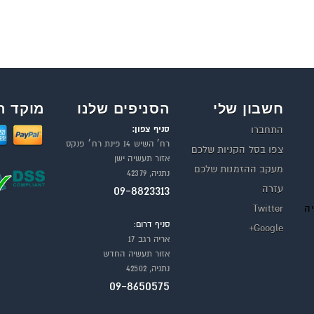
חשבון שלי
הסניפים שלנו
מוקד ה
סניף צפון:
התחברו
רח׳ השיש 14 פינת רח׳ פנקס
צפו בסל הקניות שלכם
אזור תעשיה ישן
מעקב ההזמנות שלכם
נתניה, 42379
עזרה
09-8823313
יה
Twitter
סניף דרום:
Google+
אריה רגב 17
אזור תעשיה החדש
נתניה, 42502
09-8650575