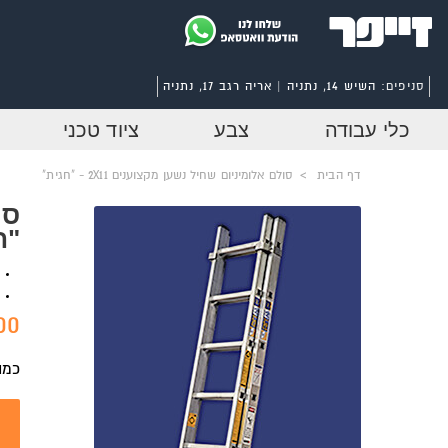
סניפים:
השיש 14, נתניה | אריה רגב 17, נתניה
כלי עבודה
צבע
ציוד טכני
דף הבית
>
סולם אלומיניום שחיל נשען מקצוענים 2X11 - "חגית"
"ח
0 ₪
כמו