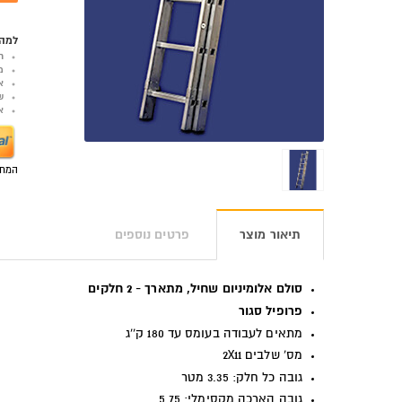
למה 
ר
מ
א
ש
אפש
המחי
תיאור מוצר
פרטים נוספים
סולם אלומיניום שחיל, מתארך - 2 חלקים
פרופיל סגור
מתאים לעבודה בעומס עד 180 ק''ג
מס' שלבים 2X11
גובה כל חלק: 3.35 מטר
גובה הארכה מקסימלי: 5.75