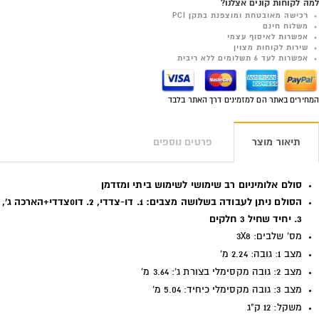
למה לקוחות קונים אצלנו?
רכישה מאובטחת ומוצפנת בתקן PCI
משלוח חינם
אפשרות לאיסוף עצמי
שירות לקוחות מצוין
אפשרות לעד 6 תשלומים ללא ריבית
המחירים באתר הם למזמינים דרך האתר בלבד
תיאור מוצר
פרטים נוספים
סולם אלומיניום רב שימושי לשימוש ביתי ומזדמן
הסולם ניתן לעבודה בשלושה מצבים: 1. דו-צדדי, 2. דו0צדדי+הארכה ג',
3. יחיד שחיל 3 חלקים
מס' שלבים: 3X8
מצב 1: גובה: 2.24 מ'
מצב 2: גובה מקסימלי בצורת ג': 3.64 מ'
מצב 3: גובה מקסימלי כיחיד: 5.04 מ'
משקל: 12 ק"ג