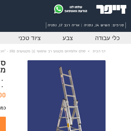
סניפים:
השיש 14, נתניה | אריה רגב 17, נתניה
כלי עבודה
צבע
ציוד טכני
דף הבית
>
סולם אלומיניום מקצועי רב שימושי [ג] מקצוענים 3X11 - "חגית"
סו
מקצו
0 ₪
כמו