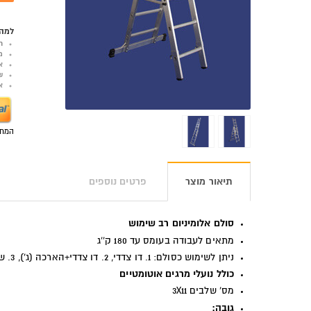
למה 
ר
מ
א
ש
אפש
המחי
תיאור מוצר
פרטים נוספים
סולם אלומיניום רב שימוש
מתאים לעבודה בעומס עד 180 ק''ג
ניתן לשימוש כסולם: 1. דו צדדי, 2. דו צדדי+הארכה (ג'), 3. שחיל 3 חלקים
כולל נועלי מרגים אוטומטיים
מס' שלבים 3X11
גובה: