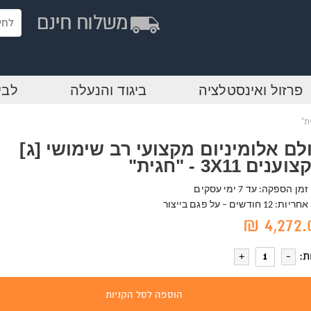
פרזול ואינסטלציה
ביגוד והנעלה
לבי
לם אלומיניום מקצועי רב שימושי [ג]
ענים 3X11 - "חגית"
זמן הספקה: עד 7 ימי עסקים
אחריות: 12 חודשים – על פגם בייצור
4,272.0
ת:
הוספה לסל הקניות