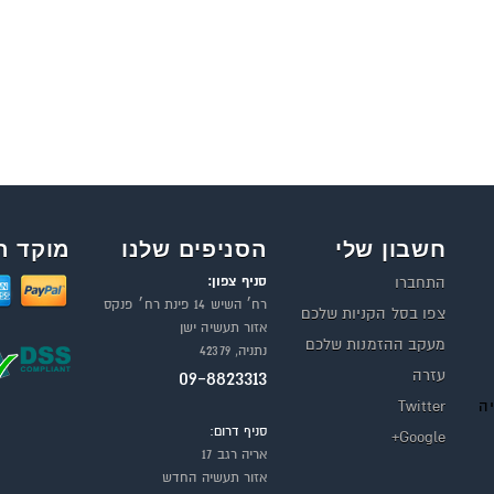
חשבון שלי
הסניפים שלנו
מוקד ה
סניף צפון:
התחברו
רח׳ השיש 14 פינת רח׳ פנקס
צפו בסל הקניות שלכם
אזור תעשיה ישן
מעקב ההזמנות שלכם
נתניה, 42379
עזרה
09-8823313
יה
Twitter
סניף דרום:
Google+
אריה רגב 17
אזור תעשיה החדש