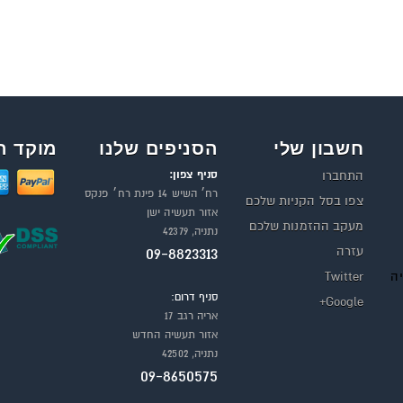
חשבון שלי
הסניפים שלנו
מוקד ה
סניף צפון:
התחברו
רח׳ השיש 14 פינת רח׳ פנקס
צפו בסל הקניות שלכם
אזור תעשיה ישן
מעקב ההזמנות שלכם
נתניה, 42379
עזרה
09-8823313
יה
Twitter
סניף דרום:
Google+
אריה רגב 17
אזור תעשיה החדש
נתניה, 42502
09-8650575