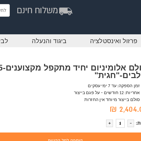
פרזול ואינסטלציה
ביגוד והנעלה
לבי
סולם אלומיני
בים-"חגית"
זמן הספקה: עד 7 ימי עסקים
אחריות: 12 חודשים – על פגם בייצור
סולם בייצור מיוחד אין החזרות
2,404.0
ת:
הוספה לסל הקניות