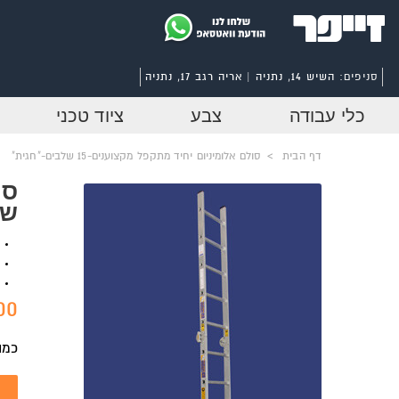
סניפים:
השיש 14, נתניה | אריה רגב 17, נתניה
כלי עבודה
צבע
ציוד טכני
דף הבית
>
סולם אלומיניום יחיד מתקפל מקצוענים-15 שלבים-"חגית"
של
0 ₪
כמו