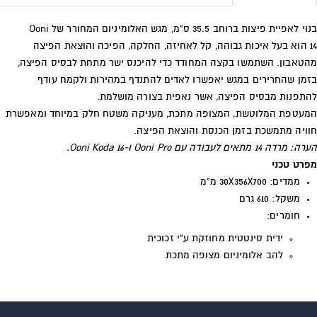
בנוי לאפיית פיצות ברוחב 35.5 ס"מ, מגש האלומיניום המחורר של Ooni
14 הוא בעל איכות גבוהה, קל לאחיזה, החלקה, הפיכה והוצאת הפיצה
מהטאבון. השתמשו בקצה המחודד כדי להיכנס ישר מתחת לבסיס הפיצה,
בזמן שהחרירים במגש יאפשרו לאדים להתנדף במהירות ולקמח עודף
להתפנות מבסיס הפיצה, אשר נאפית בצורה מושלמת.
המעטפת המלוטשת, המצופה מתכת, מעניקה משטח חלק במיוחד ומאפשרת
חוויה מתמשכת בזמן הכנסת והוצאת הפיצה.
הערה: מרדה 14 מתאים לעבודה עם
Ooni Pro
ו-
Ooni Koda 16
.
מפרט טכני
ממדים: 30X356X700 מ"מ
משקל: 610 גרם
חומרים:
ידית סינטטית מחוזקת ע"י זכוכית
להב אלומיניום מצופה מתכת