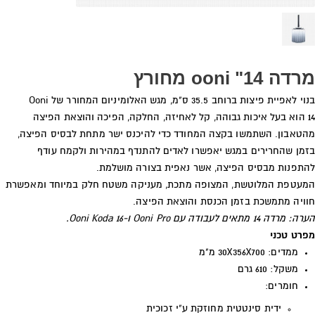
מרדה 14" ooni מחורץ
בנוי לאפיית פיצות ברוחב 35.5 ס"מ, מגש האלומיניום המחורר של Ooni
14 הוא בעל איכות גבוהה, קל לאחיזה, החלקה, הפיכה והוצאת הפיצה
מהטאבון. השתמשו בקצה המחודד כדי להיכנס ישר מתחת לבסיס הפיצה,
בזמן שהחרירים במגש יאפשרו לאדים להתנדף במהירות ולקמח עודף
להתפנות מבסיס הפיצה, אשר נאפית בצורה מושלמת.
המעטפת המלוטשת, המצופה מתכת, מעניקה משטח חלק במיוחד ומאפשרת
חוויה מתמשכת בזמן הכנסת והוצאת הפיצה.
הערה: מרדה 14 מתאים לעבודה עם
Ooni Pro
ו-
Ooni Koda 16
.
מפרט טכני
ממדים: 30X356X700 מ"מ
משקל: 610 גרם
חומרים:
ידית סינטטית מחוזקת ע"י זכוכית