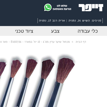
סניפים:
השיש 14, נתניה | אריה רגב 17, נתניה
כלי עבודה
צבע
ציוד טכני
דף הבית
>
מכחול שיער עדין מס´6 - 12 יח' במארז - B1027/06 - פאר נשר