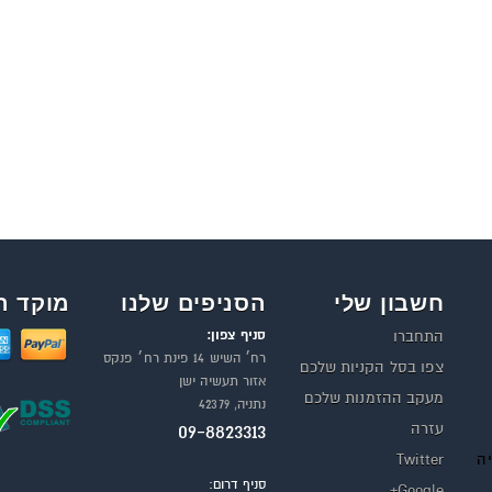
חשבון שלי
הסניפים שלנו
מוקד ה
סניף צפון:
התחברו
רח׳ השיש 14 פינת רח׳ פנקס
צפו בסל הקניות שלכם
אזור תעשיה ישן
מעקב ההזמנות שלכם
נתניה, 42379
עזרה
09-8823313
יה
Twitter
סניף דרום:
Google+