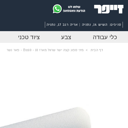
סניפים:
השיש 14, נתניה | אריה רגב 17, נתניה
כלי עבודה
צבע
ציוד טכני
דף הבית
>
מיני ספוג קצה ישר שרוול מארז 10 - Bss10 - פאר נשר