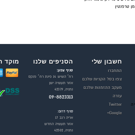
מן טרפנטין
חשבון שלי
הסניפים שלנו
מוקד ה
סניף צפון:
התחברו
רח׳ השיש 14 פינת רח׳ פנקס
צפו בסל הקניות שלכם
אזור תעשיה ישן
מעקב ההזמנות שלכם
נתניה, 42379
עזרה
09-8823313
יה
Twitter
סניף דרום:
Google+
אריה רגב 17
אזור תעשיה החדש
נתניה, 42502