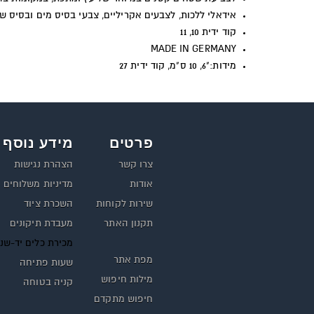
אידאלי ללכות, לצבעים אקריליים, צבעי בסיס מים ובסיס ש
קוד ידית 10, 11
MADE IN GERMANY
מידות:"6, 10 ס"מ, קוד ידית 27
פרטים
מידע נוסף
צרו קשר
הצהרת נגישות
אודות
מדיניות משלוחים
שירות לקוחות
השכרת ציוד
תקנון האתר
מעבדת תיקונים
מכירת כלים יד-שנ
מפת אתר
שעות פתיחה
מילות חיפוש
קניה בטוחה
חיפוש מתקדם