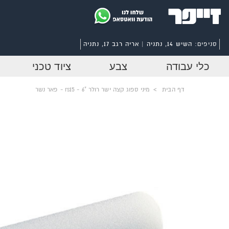
סניפים:
השיש 14, נתניה | אריה רגב 17, נתניה
כלי עבודה
צבע
ציוד טכני
דף הבית
>
מיני ספוג קצה ישר רולר "6 - rs15 - פאר נשר