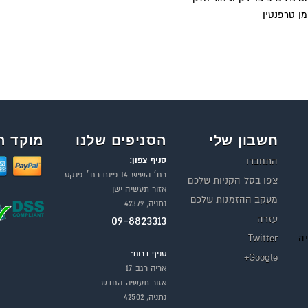
מן טרפנטין
חשבון שלי
הסניפים שלנו
מוקד ה
סניף צפון:
התחברו
רח׳ השיש 14 פינת רח׳ פנקס
צפו בסל הקניות שלכם
אזור תעשיה ישן
מעקב ההזמנות שלכם
נתניה, 42379
עזרה
09-8823313
יה
Twitter
סניף דרום:
Google+
אריה רגב 17
אזור תעשיה החדש
נתניה, 42502