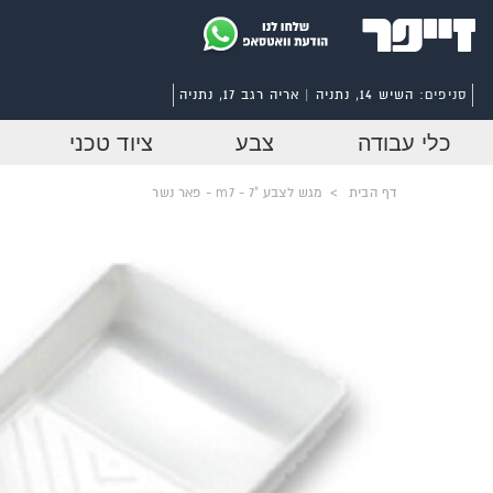
סניפים:
השיש 14, נתניה | אריה רגב 17, נתניה
כלי עבודה
צבע
ציוד טכני
דף הבית
>
מגש לצבע "7 - m7 - פאר נשר