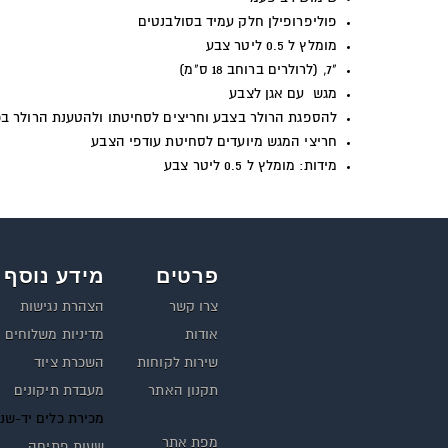
פוליפרופילן חלק עמיד בסולבנטים
מומלץ ל 0.5 ליטר צבע
"7, (לרולרים ברוחב 18 ס"מ)
מגש עם אגן לצבע
להספגת הרולר בצבע וחריצים לסחיטתו ולהטענת הרולר בכ
חריצי המגש מיועדים לסחיטת עודפי הצבע
מידות: מומלץ ל 0.5 ליטר צבע
פרטים
מידע נוסף
צרו קשר
הצהרת נגישות
אודות
מדיניות משלוחים
שירות לקוחות
השכרת ציוד
תקנון האתר
מעבדת תיקונים
מכירת כלים יד-שנ
מפת אתר
שעות פתיחה