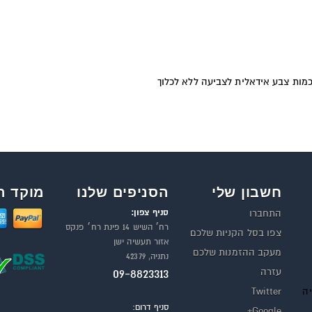
מות צבע אידאלית לצביעה ללא לכלוך
חשבון שלי
הסניפים שלנו
מוקד ה
סניף צפון:
התחברו
רח׳ השיש 14 פינת רח׳ פנקס
צפו בסל הקניות שלכם
אזור תעשיה ישן
מעקב ההזמנות שלכם
נתניה, 42379
עזרה
09-8823313
יה
Twitter
סניף דרום:
Google+