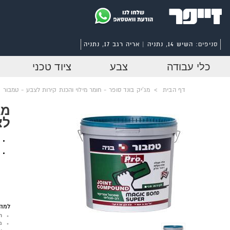
סניפים:
השיש 14, נתניה | אריה רגב 17, נתניה
כלי עבודה
צבע
ציוד טכני
דף הבית
>
מג'יק בונד סופר - חומר מילוי והכנת קירות לצבע - טמבור
מג
לצ
למה 
ר
מ