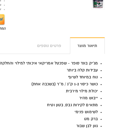
א
ש
אפש
המחי
תיאור מוצר
פרטים נוספים
מג'יק בונד סופר - שפכטל אמריקאי איכותי למילוי והחלקה
עבידות קלה ביותר
נוח במיוחד לשיוף
כושר כיסוי 1-2 ק''ג / מ''ר (בשכבה אחת)
יכולת מילוי מירבית
ייבוש מהיר
מתאים לקירות גבס, בטון וטיח
לשימוש פנימי
ברק מט
גוון לבן שבור