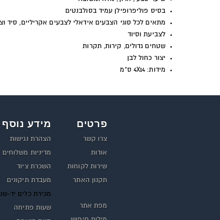
בסיס פוליפרופילן עמיד בסולבנטים
מתאים לכל סוגי הצבעים אידאלי לצבעים אקריליים, סיד וצ
לצביעת וסיוד
שטחים גדולים, קירות, תקרות
יצור כחול לבן
מידות: 4X14 ס"מ
פרטים
מידע נוסף
צרו קשר
הצהרת נגישות
אודות
מדיניות משלוחים
שירות לקוחות
השכרת ציוד
תקנון האתר
מעבדת תיקונים
מכירת כלים יד-שנ
מפת אתר
שעות פתיחה
מילות חיפוש