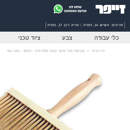
סניפים:
השיש 14, נתניה | אריה רגב 17, נתניה
כלי עבודה
צבע
ציוד טכני
דף הבית
>
מברשת סיוד שיער טבעי 4X14 ס"מ - 200/4 - פאר נשר