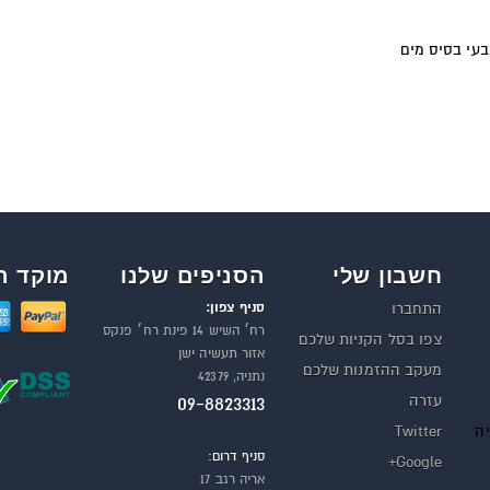
בעי בסיס מים
חשבון שלי
הסניפים שלנו
מוקד ה
סניף צפון:
התחברו
רח׳ השיש 14 פינת רח׳ פנקס
צפו בסל הקניות שלכם
אזור תעשיה ישן
מעקב ההזמנות שלכם
נתניה, 42379
עזרה
09-8823313
יה
Twitter
סניף דרום:
Google+
אריה רגב 17