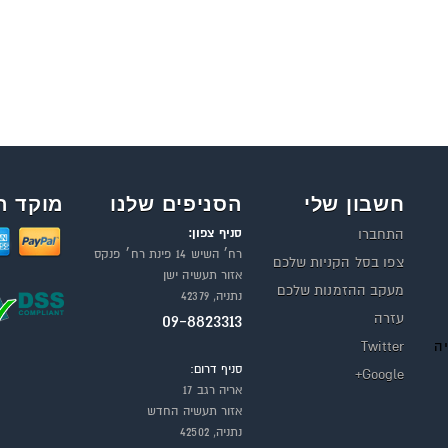
חשבון שלי
הסניפים שלנו
מוקד ה
סניף צפון:
התחברו
רח׳ השיש 14 פינת רח׳ פנקס
צפו בסל הקניות שלכם
אזור תעשיה ישן
מעקב ההזמנות שלכם
נתניה, 42379
עזרה
09-8823313
יה
Twitter
סניף דרום:
Google+
אריה רגב 17
אזור תעשיה החדש
נתניה, 42502