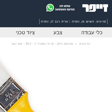
סניפים:
השיש 14, נתניה | אריה רגב 17, נתניה
כלי עבודה
צבע
ציוד טכני
דף הבית
>
מברשת ניילון - 12 יח' במארז "1 - B9/1 - פאר נשר