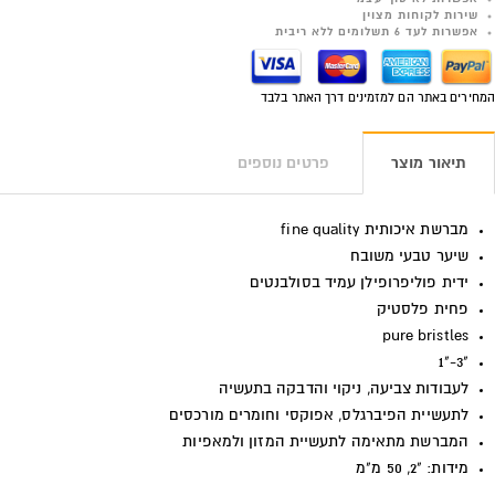
שירות לקוחות מצוין
אפשרות לעד 6 תשלומים ללא ריבית
המחירים באתר הם למזמינים דרך האתר בלבד
תיאור מוצר
פרטים נוספים
מברשת איכותית
fine quality
שיער טבעי משובח
ידית פוליפרופילן עמיד בסולבנטים
פחית פלסטיק
pure bristles
"3-"1
לעבודות צביעה, ניקוי והדבקה בתעשיה
לתעשיית הפיברגלס, אפוקסי וחומרים מורכסים
המברשת מתאימה לתעשיית המזון ולמאפיות
מידות: "2, 50 מ"מ