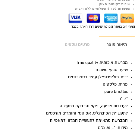
שירות לקוחות מצוין
אפשרות לעד 6 תשלומים ללא ריבית
המחירים באתר הם למזמינים דרך האתר בלבד
תיאור מוצר
פרטים נוספים
מברשת איכותית
fine quality
שיער טבעי משובח
ידית פוליפרופילן עמיד בסולבנטים
פחית פלסטיק
pure bristles
"3-"1
לעבודות צביעה, ניקוי והדבקה בתעשיה
לתעשיית הפיברגלס, אפוקסי וחומרים מורכסים
המברשת מתאימה לתעשיית המזון ולמאפיות
מידות: "1, 30 מ"מ