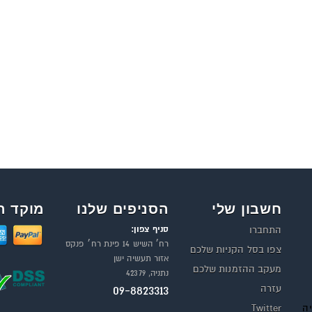
חשבון שלי
הסניפים שלנו
מוקד ה
סניף צפון:
התחברו
רח׳ השיש 14 פינת רח׳ פנקס
צפו בסל הקניות שלכם
אזור תעשיה ישן
מעקב ההזמנות שלכם
נתניה, 42379
עזרה
09-8823313
יה
Twitter