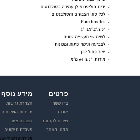
ידית פוליפרופילן עמידה בסולבנטים
לכל סוגי הצבעים והסולבנטים
Pure bristles
"2.5,"2,"1.5 ,"1
לשימושי תעשייה שונים
לצביעה וניקוי פינות ומכונות
יצור כחול לבן
מידות: "2.5, 64 מ"מ
פרטים
מידע נוסף
צרו קשר
הצהרת נגישות
אודות
מדיניות משלוחים
שירות לקוחות
השכרת ציוד
תקנון האתר
מעבדת תיקונים
מכירת כלים יד-שנ