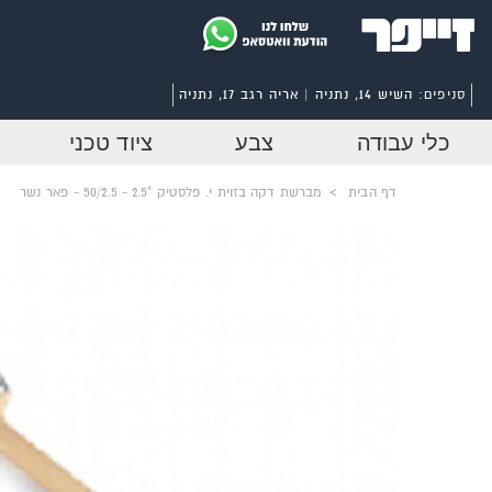
סניפים:
השיש 14, נתניה | אריה רגב 17, נתניה
כלי עבודה
צבע
ציוד טכני
דף הבית
>
מברשת דקה בזוית י. פלסטיק "2.5 - 50/2.5 - פאר נשר