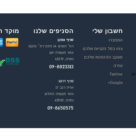
חשבון שלי
הסניפים שלנו
מוקד ה
סניף צפון:
התחברו
רח׳ השיש 14 פינת רח׳ פנקס
צפו בסל הקניות שלכם
אזור תעשיה ישן
מעקב ההזמנות שלכם
נתניה, 42379
עזרה
09-8823313
יה
Twitter
סניף דרום:
Google+
אריה רגב 17
אזור תעשיה החדש
נתניה, 42502
09-8650575