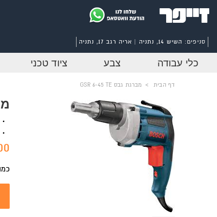
סניפים:
השיש 14, נתניה | אריה רגב 17, נתניה
כלי עבודה
צבע
ציוד טכני
דף הבית
>
מברגת גבס GSR 6-45 TE
מבר
0 ₪
כמו