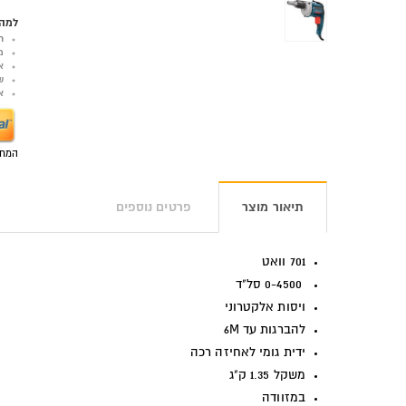
למה 
ר
מ
א
ש
אפש
המחי
תיאור מוצר
פרטים נוספים
701 וואט
0-4500 סל"ד
ויסות אלקטרוני
להברגות עד 6M
ידית גומי לאחיזה רכה
משקל 1.35 ק"ג
במזוודה