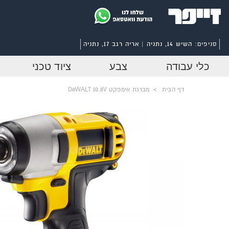
סניפים:
השיש 14, נתניה | אריה רגב 17, נתניה
כלי עבודה
צבע
ציוד טכני
דף הבית
>
מברגת אימפקט DeWALT 10.8V