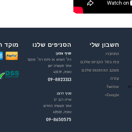
חשבון שלי
הסניפים שלנו
מוקד ה
סניף צפון:
התחברו
רח׳ השיש 14 פינת רח׳ פנקס
צפו בסל הקניות שלכם
אזור תעשיה ישן
מעקב ההזמנות שלכם
נתניה, 42379
עזרה
09-8823313
יה
Twitter
סניף דרום:
Google+
אריה רגב 17
אזור תעשיה החדש
נתניה, 42502
09-8650575