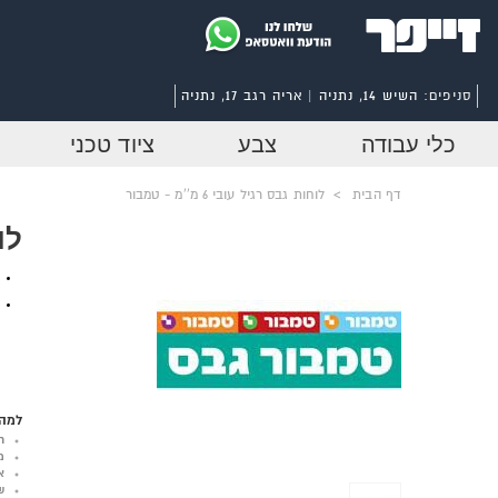
סניפים:
השיש 14, נתניה | אריה רגב 17, נתניה
כלי עבודה
צבע
ציוד טכני
דף הבית
>
לוחות גבס רגיל עובי 6 מ''מ - טמבור
לוח
למה 
ר
מ
א
ש