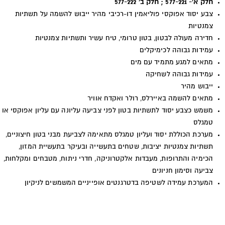
חלק א'- 577-221 ; חלק ב' 577-222
צבע יסוד אפוקסי פוליאמין דו-רכיבי מהיר ייבוש להשמה על תשתיות
צמנטיות
חדירה מעולה לבטון, בטון טרומי, טיח עשיר ותשתיות צמנטיות
עמידות גבוהה לכימיקלים
מתאים למגע מתמיד עם מים
עמידות גבוהה לשחיקה
ייבוש מהיר
מתאים להשמה באיירלס, רולר ואקדח אוויר
משמש כצבע יסוד לתשתיות בטון לפני צביעה עליונה עם עליון אפוקסי או
טמגלס
מערכת הכוללת יסוד ועליון טמגלס מתאימה לצביעת מבני בטון חיצוניים,
תשתיות צמנטיות יציבות, שטחים בתעשייה ובעיקר בתעשיית המזון,
הכימיה והתרופות, מעבדות אלקטרוניקה, חדרי ניתוח, מטבחים ומקלחות,
צביעה וסימון חניונים
המערכת עמידה לשטיפה בדטרגנטים אופייניים המשמשים לניקיון