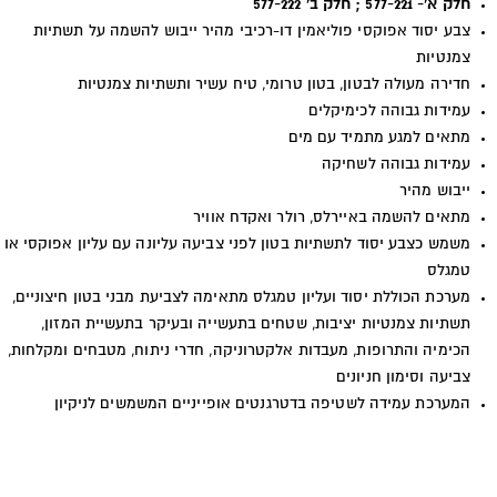
חלק א'- 577-221 ; חלק ב' 577-222
צבע יסוד אפוקסי פוליאמין דו-רכיבי מהיר ייבוש להשמה על תשתיות
צמנטיות
חדירה מעולה לבטון, בטון טרומי, טיח עשיר ותשתיות צמנטיות
עמידות גבוהה לכימיקלים
מתאים למגע מתמיד עם מים
עמידות גבוהה לשחיקה
ייבוש מהיר
מתאים להשמה באיירלס, רולר ואקדח אוויר
משמש כצבע יסוד לתשתיות בטון לפני צביעה עליונה עם עליון אפוקסי או
טמגלס
מערכת הכוללת יסוד ועליון טמגלס מתאימה לצביעת מבני בטון חיצוניים,
תשתיות צמנטיות יציבות, שטחים בתעשייה ובעיקר בתעשיית המזון,
הכימיה והתרופות, מעבדות אלקטרוניקה, חדרי ניתוח, מטבחים ומקלחות,
צביעה וסימון חניונים
המערכת עמידה לשטיפה בדטרגנטים אופייניים המשמשים לניקיון