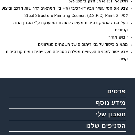
חלק א'- 576-131 ; חלק ב' 576-132
צבע אפוקסי עשיר אבץ דו-רכיבי (א'+ ב') המתאים לדרישות הרכב וביצוע
לפי: Steel Structure Painting Council (S.S.P.C) Paint 2
בעל הגנה אנטיקורוזיבית מעולה למתכת המוענקת ע''י מנגנון הגנה
קטודית
ייבוש מהיר
מתאים כיסוד על גבי ריתוכים של משטחים מגולוונים
צבע יסוד למבנים העשויים מפלדה בסביבה תעשייתית וימית קורוזיבית
קשה
פרטים
מידע נוסף
חשבון שלי
הסניפים שלנו